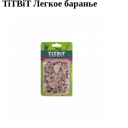
TiTBiT Легкое баранье