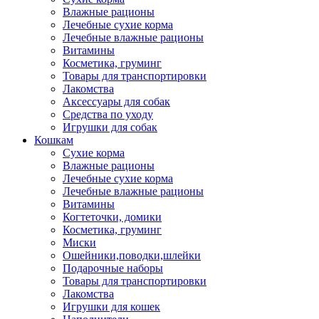
Влажные рационы
Лечебные сухие корма
Лечебные влажные рационы
Витамины
Косметика, груминг
Товары для транспортировки
Лакомства
Аксессуары для собак
Средства по уходу
Игрушки для собак
Кошкам
Сухие корма
Влажные рационы
Лечебные сухие корма
Лечебные влажные рационы
Витамины
Когтеточки, домики
Косметика, груминг
Миски
Ошейники,поводки,шлейки
Подарочные наборы
Товары для транспортировки
Лакомства
Игрушки для кошек