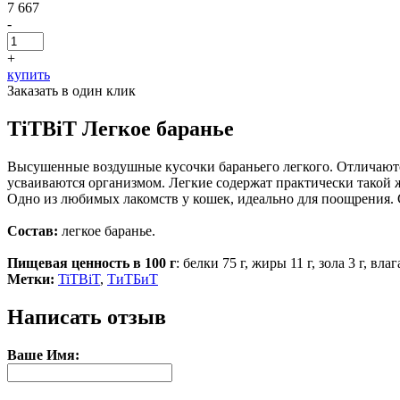
7 667
-
+
купить
Заказать в один клик
TiTBiT Легкое баранье
Высушенные воздушные кусочки бараньего легкого. Отличаютс
усваиваются организмом. Легкие содержат практически такой ж
Одно из любимых лакомств у кошек, идеально для поощрения. 
Состав:
легкое баранье.
Пищевая ценность в 100 г
: белки 75 г, жиры 11 г, зола 3 г, вл
Метки:
TiTBiT
,
ТиТБиТ
Написать отзыв
Ваше Имя: